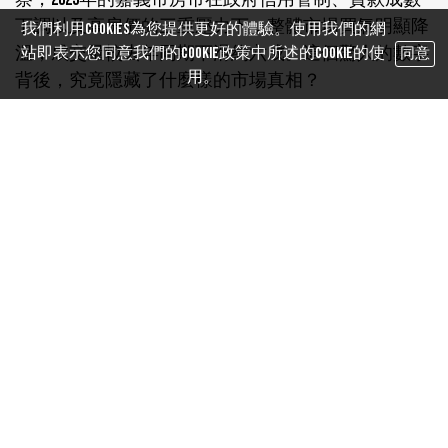
下調以及高房價的三重壓力下，整體市場買氣明顯降
我們利用cookies為您提供更好的體驗。使用我們的網
溫，成交量較去年同期下滑約六成。這個驚人的數字
站即表示您同意我們的Cookie政策中所述的Cookie的使
同意
用。
背後，究竟隱藏了什麼樣的市場真相？
市場冷熱分明 東西區表現兩極
儘管市場進入盤整期，嘉義房市卻呈現「東熱西穩」
的有趣格局。東區以吳鳳北路沿線的新建案為主，預
售單價每坪50萬至57萬元，主要吸引學區及商圈周邊
自住族與投資客；西區則以成熟生活圈為核心，包括
好市多、嘉北車站及鐵路高架化沿線等建設題材帶
動，中古大樓單價約18萬至23萬元，屋齡多在20至30年
之間，成為自住與換屋族的首選。
台慶不動產嘉義檜意林森加盟店店東江智玄分析指
出：「嘉義市中古大樓平均單價多落在每坪20萬元以
下，三房含車位總價約700萬至800萬元，屋況佳、地
段成熟的物件仍能快速成交，議價空間約5至10%。」