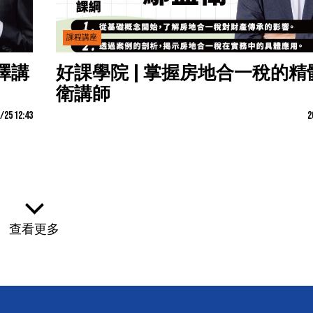
課程講座
澤講
好課學院 | 掌握房地合一稅的精
衛講師
/25 12:43
2
查看更多