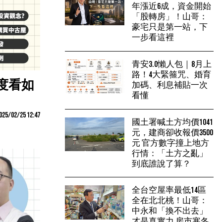
年漲近6成，資金開始
「股轉房」！山哥：
豪宅只是第一站，下
一步看這裡
青安3.0懶人包｜8月上
路！4大緊箍咒、婚育
度看如
加碼、利息補貼一次
看懂
025/02/25 12:47
國土署喊土方均價1041
元，建商卻收報價3500
元 官方數字撞上地方
行情：「土方之亂」
到底誰說了算？
全台空屋率最低14區
全在北北桃！山哥：
中永和「換不出去」
才是真實力 房市寒冬