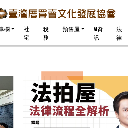
專欄
社
稅
預售屋
AI資
法
宅
務
訊
律