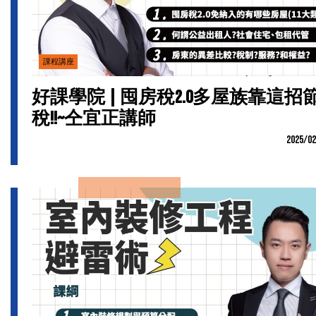
課程講座
好課學院 | 囤房稅2.0多屋族靠這招
稅!!~仝宜正講師
2025/02