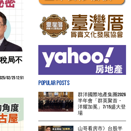
國稅局不
025/02/25 12:51
POPULAR POSTS
群洋國際地產集團2026
半年會「群英聚首・
洋耀加冕」7/15盛大登
場
山哥看房市》台股半