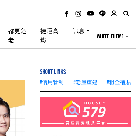
都更危
捷運高
訊息
老
鐵
SHORT LINKS
#信用管制
#老屋重建
#租金補貼