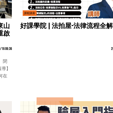
課程講座
東山
好課學院 | 法拍屋-法律流程全
重啟
/16 06:36
2
 閉
報導】
何在