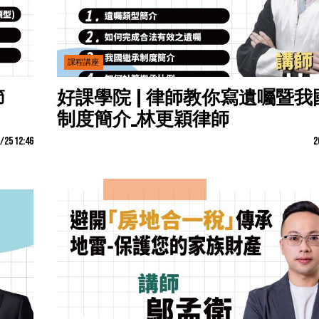
課程講座
節
好課學院 | 律師教你寫遺囑暨我
制度簡介_林更穎律師
/25 12:46
2