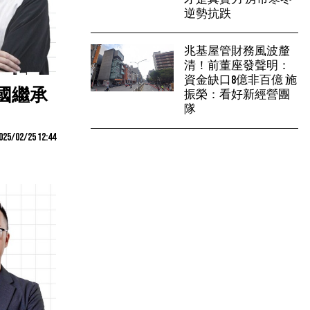
逆勢抗跌
兆基屋管財務風波釐
清！前董座發聲明：
資金缺口8億非百億 施
國繼承
振榮：看好新經營團
隊
025/02/25 12:44