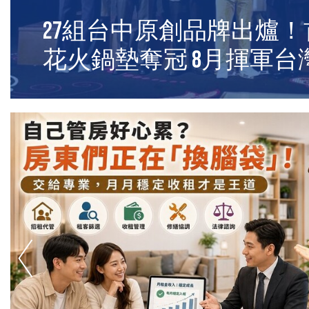
買房菜鳥最常忽略的5筆
相：簽約那一刻才發現預