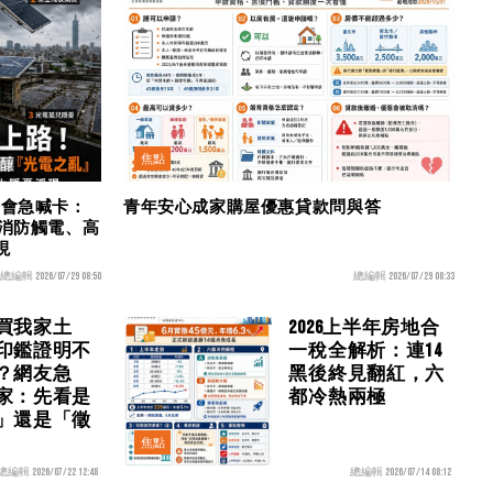
焦點
公會急喊卡：
青年安心成家購屋優惠貸款問與答
 消防觸電、高
現
總編輯 2026/07/29 08:50
總編輯 2026/07/29 08:33
買我家土
2026上半年房地合
印鑑證明不
一稅全解析：連14
？網友急
黑後終見翻紅，六
家：先看是
都冷熱兩極
」還是「徵
焦點
總編輯 2026/07/22 12:48
總編輯 2026/07/14 08:12