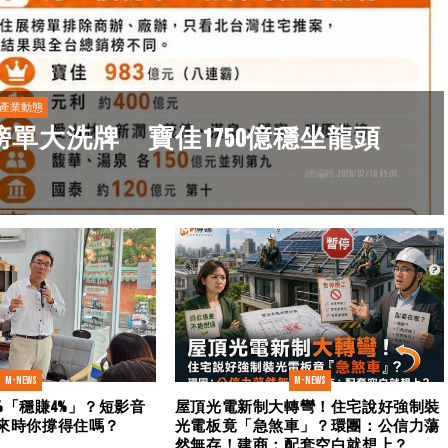
產業動態
榜單大洗牌 寶佳1750億穩坐龍頭
總編輯 2026/07/16 09:05
M-news
M-news
6%「穩賺4%」？短影音
屋頂光電新制大轉彎！住宅說好強制裝
來時你撐得住嗎？
光電板竟「急煞車」？環團：公信力蕩
然無存！建商：配套空白就想上？