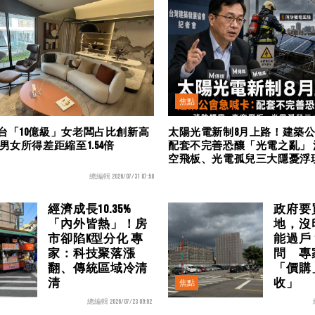
焦點
台「10億級」女老闆占比創新高
太陽光電新制8月上路！建築
男女所得差距縮至1.54倍
配套不完善恐釀「光電之亂」
空飛板、光電孤兒三大隱憂浮
總編輯 2026/07/31 07:58
經濟成長10.35%
政府要
「內外皆熱」！房
地，沒
市卻陷K型分化 專
能過戶
家：科技聚落漲
問 專
翻、傳統區域冷清
「價購
清
收」
焦點
總編輯 2026/07/23 09:02