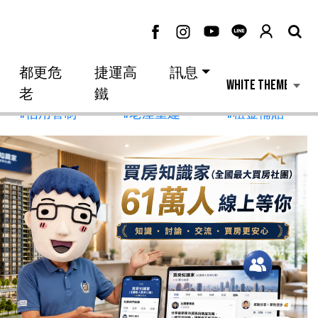
都更危
捷運高
訊息
老
鐵
#信用管制
#老屋重建
#租金補貼