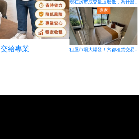
現在房市成交量這麼低，為什麼
價格還跌不太下來？到底該怎麼
專家
出價才不會買貴？
！交給專業
假分割真避稅！清查共
租屋市場大爆發！六都租賃交易
年增19% 包租代管業者三年翻倍成
長