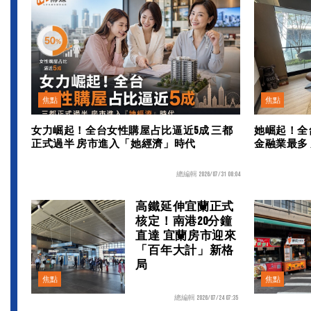
焦點
焦點
女力崛起！全台女性購屋占比逼近5成 三都
她崛起！全
正式過半 房市進入「她經濟」時代
金融業最多 
總編輯 2026/07/31 08:04
高鐵延伸宜蘭正式
核定！南港20分鐘
直達 宜蘭房市迎來
「百年大計」新格
局
焦點
焦點
總編輯 2026/07/24 07:35