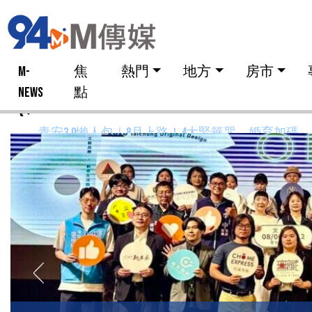
M-
焦
熱門
地方
房市
NEWS
點
營造業缺工惡化催生非法黑工市場，專家提三路徑