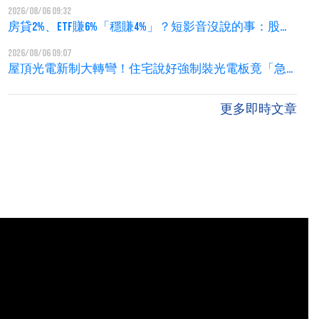
房」鐵律！左手蓋捷運、右手賣地還債，居住正義??
2026/08/06 09:32
房貸2%、ETF賺6%「穩賺4%」？短影音沒說的事：股災
來時你撐得住嗎？
2026/08/06 09:07
屋頂光電新制大轉彎！住宅說好強制裝光電板竟「急
煞車」？環團：公信力蕩然無存！建商：配套空白就
想上？
更多即時文章
有物分割 鎖定「墊高地價」逃漏土增稅