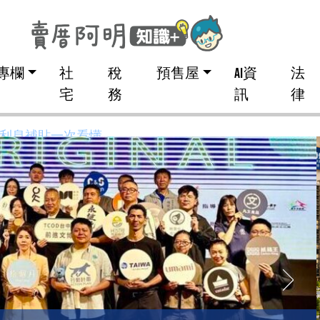
專欄
社
稅
預售屋
AI資
法
宅
務
訊
律
 從源頭解決問題