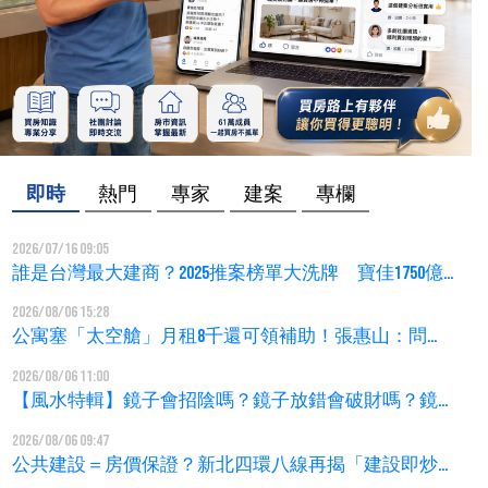
換房先買後賣個資大外洩
址 專家揭「合法漏洞」
即時
熱門
專家
建案
專欄
2026/07/16 09:05
誰是台灣最大建商？2025推案榜單大洗牌 寶佳1750億
穩坐龍頭
2026/08/06 15:28
公寓塞「太空艙」月租8千還可領補助！張惠山：問題
根源在供需失衡，租屋市場亟待專業化
2026/08/06 11:00
【風水特輯】鏡子會招陰嗎？鏡子放錯會破財嗎？鏡
子風水禁忌完整解析
2026/08/06 09:47
公共建設＝房價保證？新北四環八線再揭「建設即炒