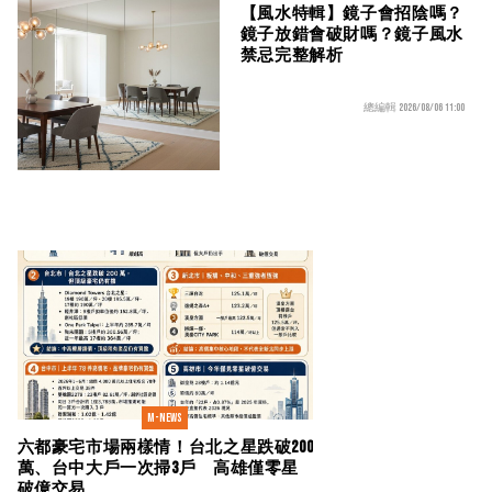
【風水特輯】鏡子會招陰嗎？
鏡子放錯會破財嗎？鏡子風水
禁忌完整解析
總編輯 2026/08/06 11:00
M-news
六都豪宅市場兩樣情！台北之星跌破200
萬、台中大戶一次掃3戶 高雄僅零星
破億交易