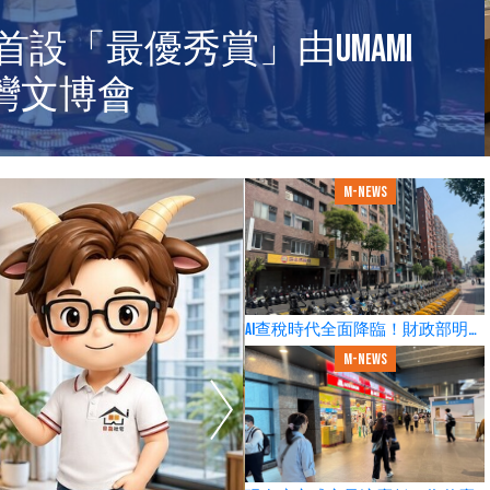
錢！18年房仲老手揭殘酷真
算炸了
M-news
AI查稅時代全面降臨！財政部明年
稅收衝3兆 投資客恐遭鎖定
M-news