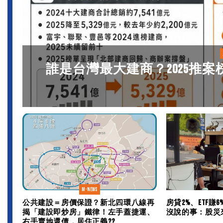
誰是台灣最大建商？2025推案
M-news
公共建設＝房價保證？新北四環八線再
房貸2%、ETF賺
揭「建設即炒房」鐵律！左手蓋捷運、
沒說的事：股災
右手賣地還債，居住正義??