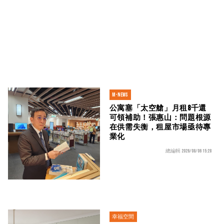
M-news
公寓塞「太空艙」月租8千還
可領補助！張惠山：問題根源
在供需失衡，租屋市場亟待專
業化
總編輯 2026/08/06 15:28
幸福空間