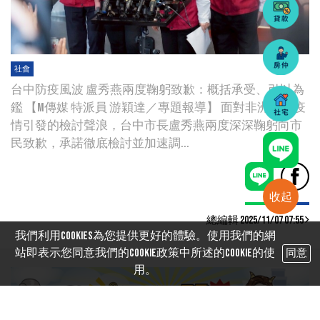
社會
台中防疫風波 盧秀燕兩度鞠躬致歉：概括承受、引以為
鑑 【M傳媒 特派員 游穎達／專題報導】 面對非洲豬瘟疫
情引發的檢討聲浪，台中市長盧秀燕兩度深深鞠躬向市
民致歉，承諾徹底檢討並加速調...
收起
總編輯 2025/11/07 07:55
我們利用cookies為您提供更好的體驗。使用我們的網
站即表示您同意我們的Cookie政策中所述的Cookie的使
同意
用。