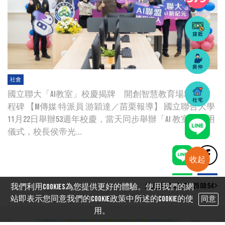
社會
國立聯大「AI教室」校慶揭牌 開創智慧教育場域新里
程碑 【M傳媒 特派員 游穎達／苗栗報導】 國立聯合大學
11月22日舉辦53週年校慶，當天同步舉辦「AI 教室」啟用
儀式，校長侯帝光...
收起
總編輯 2025/11/25 08:54
我們利用cookies為您提供更好的體驗。使用我們的網
站即表示您同意我們的Cookie政策中所述的Cookie的使
同意
用。