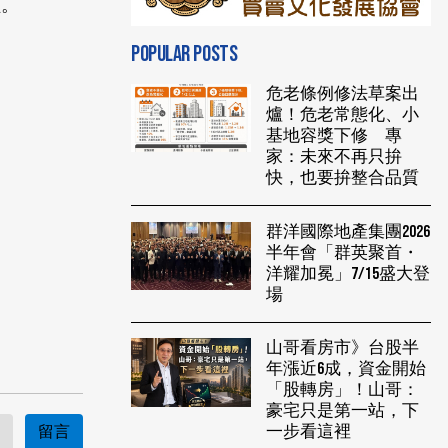
價。
POPULAR POSTS
危老條例修法草案出
爐！危老常態化、小
基地容獎下修 專
家：未來不再只拚
快，也要拚整合品質
。
群洋國際地產集團2026
半年會「群英聚首・
洋耀加冕」7/15盛大登
場
山哥看房市》台股半
年漲近6成，資金開始
「股轉房」！山哥：
豪宅只是第一站，下
一步看這裡
留言