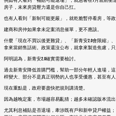
例如有人看到「補貼可能退場」，就急著在7月底前衝
房子，未來房貸壓力還是你自己扛。
也有人看到「新制可能更嚴」，就乾脆暫停看房，等政
建商和房仲如果拿未定案消息催單，更不應該。
什麼「現在不買以後更難貸」、「新青安2.0會限縮
拿來當銷售話術。政策還沒公布，就拿來製造焦慮，只
阿明認為，新青安2.0確實需要檢討。
過去新青安降低首購門檻，幫助一部分年輕人進場，這
桿變大、部分不是真正弱勢的人也享受優惠，甚至有人
現在重點是，政府要盡快把規則講清楚。
因為越晚定案，市場越容易亂猜；越多未確認版本流出
尤其利息補貼是否退場，牽涉既有戶和新申貸戶權益；