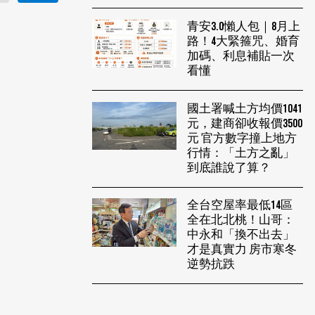
青安3.0懶人包｜8月上
路！4大緊箍咒、婚育
加碼、利息補貼一次
看懂
國土署喊土方均價1041
元，建商卻收報價3500
元 官方數字撞上地方
行情：「土方之亂」
到底誰說了算？
全台空屋率最低14區
全在北北桃！山哥：
中永和「換不出去」
才是真實力 房市寒冬
逆勢抗跌