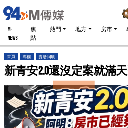
M-
焦
熱門
地方
房市
NEWS
點
首頁
專欄
賣厝阿明
新青安2.0還沒定案就