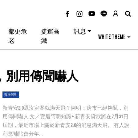
都更危
捷運高
訊息
老
鐵
，別用傳聞嚇人
賣厝阿明
新青安2.0還沒定案就滿天飛？阿明：房市已經夠亂，別
用傳聞嚇人 文／賣厝阿明知識+ 新青安貸款將在7月31日
屆期，最近市場上關於新青安2.0的消息滿天飛。 有人說
利息補貼會分年...