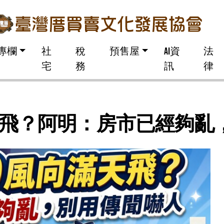
專欄
社
稅
預售屋
AI資
法
宅
務
訊
律
滿天飛？阿明：房市已經夠亂