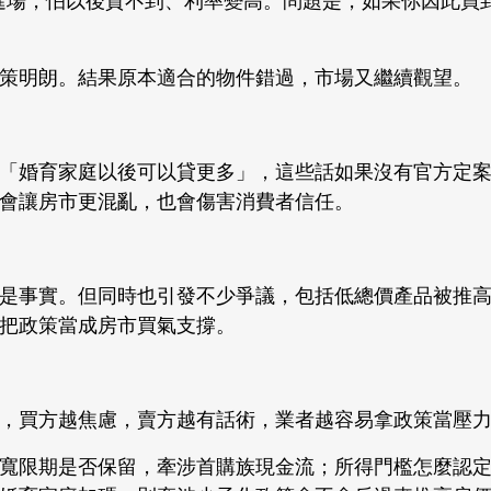
進場，怕以後貸不到、利率變高。問題是，如果你因此買
策明朗。結果原本適合的物件錯過，市場又繼續觀望。
」、「婚育家庭以後可以貸更多」，這些話如果沒有官方定
會讓房市更混亂，也會傷害消費者信任。
是事實。但同時也引發不少爭議，包括低總價產品被推
把政策當成房市買氣支撐。
，買方越焦慮，賣方越有話術，業者越容易拿政策當壓
寬限期是否保留，牽涉首購族現金流；所得門檻怎麼認