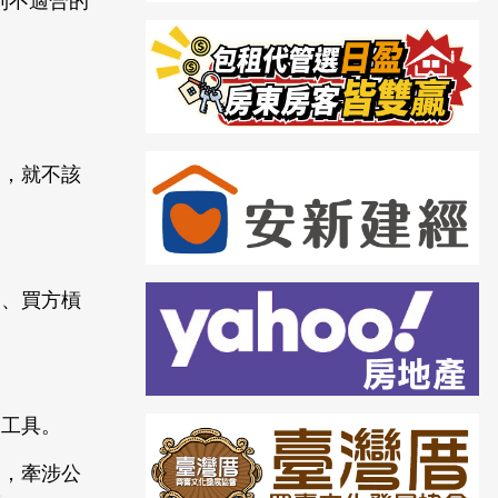
到不適合的
案，就不該
高、買方槓
力工具。
定，牽涉公