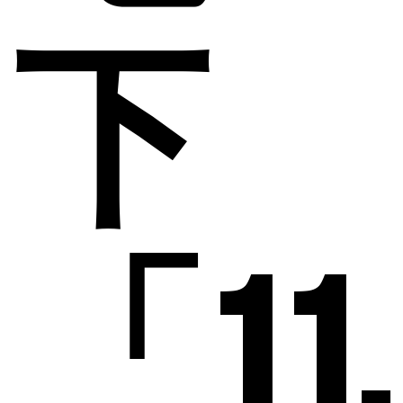
下
「11.