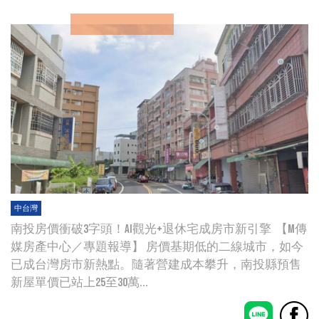
中台灣
南投房價衝破3字頭！AI觀光+退休宅成房市新引擎 【M傳
媒房產中心／專題報導】 房價基期低的二線城市，如今
已成台灣房市新熱點。隨著營建成本攀升，南投縣預售
新屋單價已站上25至30萬...