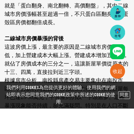
就是「蛋白翻身、南北翻轉、高價翻盤」，其中二線
城市房價漲幅甚至超過一倍，不只蛋白區翻身，連蛋
殼區房價都翻倍成長。
二線城市房價暴漲的背後
這波房價上漲，最主要的原因是二線城市房價基期
低，加上營建成本大幅上漲。營建成本增加五萬元，
就佔了房價成本的三分之一，這讓新屋單價從原本的
收起
十三、四萬，直接拉到近三字頭。
根據房市分析，南投縣房產交易主要集中在南投市
我們利用cookies為您提供更好的體驗。使用我們的網
區、中興新村周邊及草屯地區三大熱區，預售新屋每
站即表示您同意我們的Cookie政策中所述的Cookie的使
同意
坪已達25-30萬元，中古屋則仍以一字頭居多。這種
用。
暴漲現象能否持續，卻充滿疑問。特別是在人口不斷
外流的二線城市，除非政府有突破性的建設與治理，
否則要再有翻倍的漲幅，難度很高。