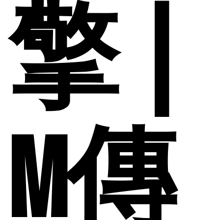
擎 |
M傳