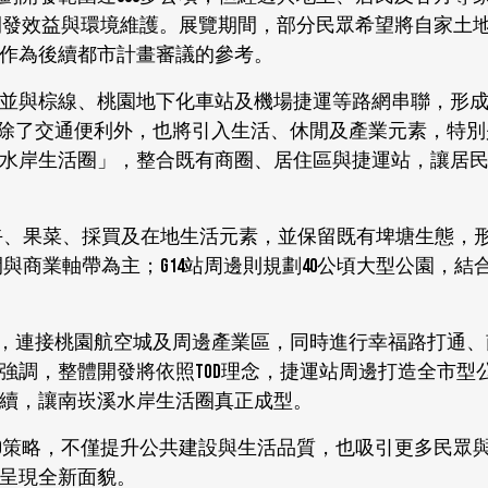
顧開發效益與環境維護。展覽期間，部分民眾希望將自家土
作為後續都市計畫審議的參考。
並與棕線、桃園地下化車站及機場捷運等路網串聯，形
站開發除了交通便利外，也將引入生活、休閒及產業元素，特
水岸生活圈」，整合既有商圈、居住區與捷運站，讓居
花卉、果菜、採買及在地生活元素，並保留既有埤塘生態，
與商業軸帶為主；G14站周邊則規劃40公頃大型公園，結
道建設，連接桃園航空城及周邊產業區，同時進行幸福路打通
強調，整體開發將依照TOD理念，捷運站周邊打造全市型
續，讓南崁溪水岸生活圈真正成型。
過TOD策略，不僅提升公共建設與生活品質，也吸引更多民眾
呈現全新面貌。