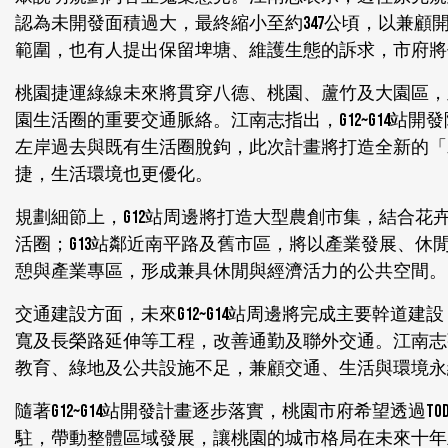
認為未開發面積過大，最終縮小至約347公頃，以兼
範圍，也有人提出保留埤塘、維護生態的訴求，市府將
桃園捷運綠線未來將貫穿八德、桃園、蘆竹及大園區，
園生活圈的重要交通脈絡。江南志指出，G12~G14
左岸過去與既有生活圈脫鉤，此次計畫將打造全新的「
捷，生活環境也更優化。
規劃細節上，G12站周邊將打造大型農創市集，結合
活圈；G13站鄰近南平路及舊市區，將以產業發展、休閒
憩與產業專區，形成兼具休閒與經濟活力的公共空間。
交通建設方面，未來G12~G14站周邊將完成主要幹
寬及長榮路延伸等工程，改善通勤及聯外交通。江南志
教育、綠地及公共設施不足，兼顧交通、生活與環境永
隨著G12~G14站開發計畫逐步落實，桃園市府希望透
駐，帶動整體區域發展，讓桃園的城市格局在未來十年