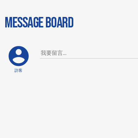
MESSAGE BOARD
訪客