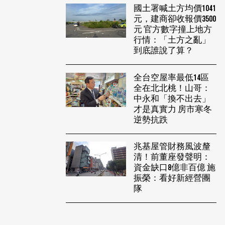
國土署喊土方均價1041
元，建商卻收報價3500
元 官方數字撞上地方
行情：「土方之亂」
到底誰說了算？
全台空屋率最低14區
全在北北桃！山哥：
中永和「換不出去」
才是真實力 房市寒冬
逆勢抗跌
兆基屋管財務風波釐
清！前董座發聲明：
資金缺口8億非百億 施
振榮：看好新經營團
隊