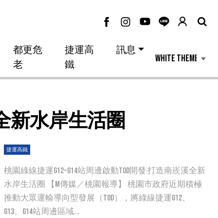
都更危
捷運高
訊息
老
鐵
崁溪全新水岸生活圈
捷運高鐵
桃園綠線捷運G12~G14站周邊啟動TOD開發 打造南崁溪全新
水岸生活圈 【M傳媒／桃園報導】 桃園市政府近期積極
推動大眾運輸導向型發展（TOD），將綠線捷運G12、
G13、G14站周邊區域...