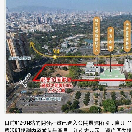
目前G12~G14站的開發計畫已進入公開展覽階段，自9月
眾說明規劃內容並蒐集意見。江南志表示，過往原先規