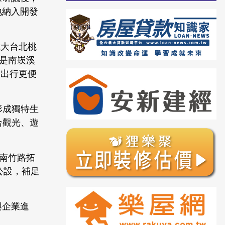
地納入開發
成大台北桃
別是南崁溪
民出行更便
形成獨特生
合觀光、遊
、南竹路拓
公設，補足
與企業進