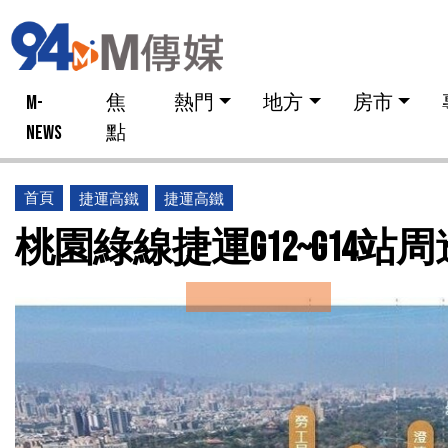
M-
焦
熱門
地方
房市
NEWS
點
首頁
捷運高鐵
捷運高鐵
桃園綠線捷運G12~G14