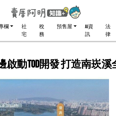
專欄
社
稅
預售屋
AI資
法
宅
務
訊
律
站周邊啟動TOD開發 打造南