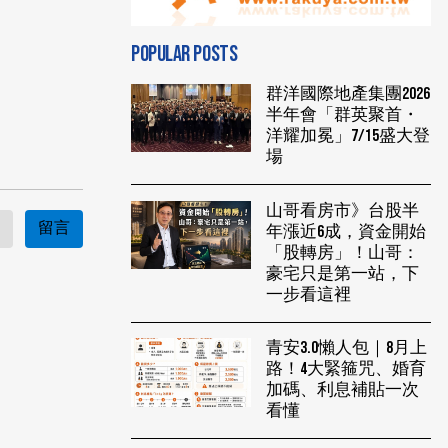
POPULAR POSTS
群洋國際地產集團2026
半年會「群英聚首・
洋耀加冕」7/15盛大登
場
山哥看房市》台股半
留言
年漲近6成，資金開始
「股轉房」！山哥：
豪宅只是第一站，下
一步看這裡
青安3.0懶人包｜8月上
路！4大緊箍咒、婚育
加碼、利息補貼一次
看懂