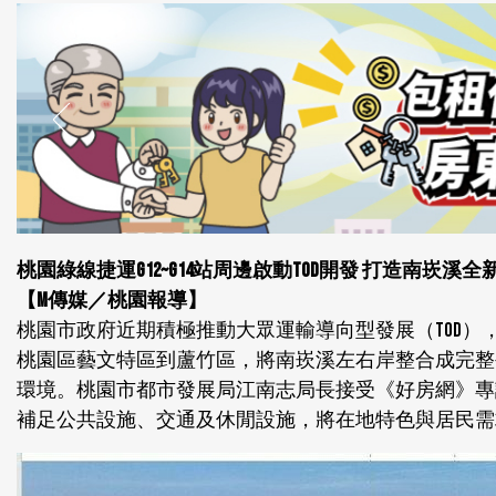
桃園綠線捷運G12~G14站周邊啟動TOD開發 打造南崁溪
【M傳媒／桃園報導】
桃園市政府近期積極推動大眾運輸導向型發展（TOD），將
桃園區藝文特區到蘆竹區，將南崁溪左右岸整合成完整
環境。桃園市都市發展局江南志局長接受《好房網》專
補足公共設施、交通及休閒設施，將在地特色與居民需