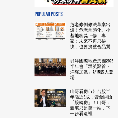
POPULAR POSTS
危老條例修法草案出
爐！危老常態化、小
基地容獎下修 專
家：未來不再只拚
快，也要拚整合品質
群洋國際地產集團2026
半年會「群英聚首・
洋耀加冕」7/15盛大登
場
山哥看房市》台股半
年漲近6成，資金開始
「股轉房」！山哥：
豪宅只是第一站，下
一步看這裡