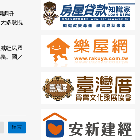
圈調升
絕大多數既
與減輕民眾
正義。圖／
留言