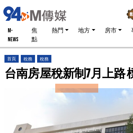
M-
焦
熱門
地方
房市
NEWS
點
首頁
稅務
稅務
台南房屋稅新制7月上路 標