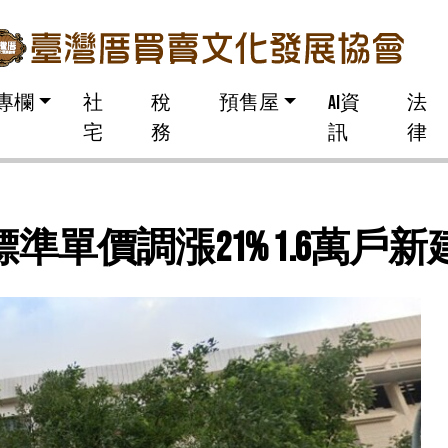
專欄
社
稅
預售屋
AI資
法
宅
務
訊
律
準單價調漲21% 1.6萬戶