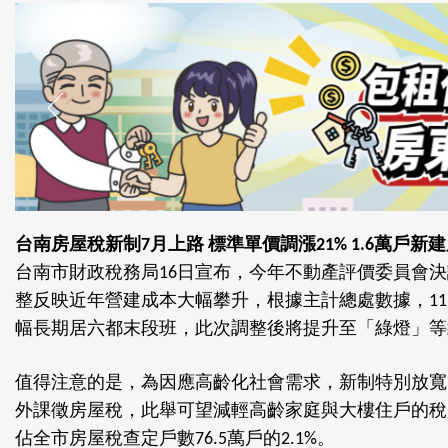
台南房屋稅新制
月上路
標準單價調漲
萬戶新建
7
21% 1.6
台南市財政稅務局
日宣布，今年不動產評價委員會決
16
整反映近年營建成本大幅攀升，根據主計總處數據，
11
幅長期居六都末段班，此次調整後將提升至「綠燈」等
值得注意的是，為因應高齡化社會需求，新制特別放寬
外課徵房屋稅，此舉可望減輕高齡家庭與大樓住戶的稅
佔全市房屋稅查定戶數
萬戶的
。
76.5
2.1%