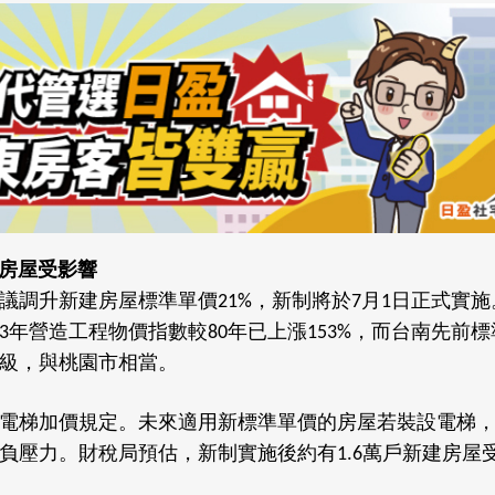
房屋受影響
議調升新建房屋標準單價
，新制將於
月
日正式實施
21%
7
1
年營造工程物價指數較
年已上漲
，而台南先前標
3
80
153%
級，與桃園市相當。
電梯加價規定。未來適用新標準單價的房屋若裝設電梯
負壓力。財稅局預估，新制實施後約有
萬戶新建房屋
1.6