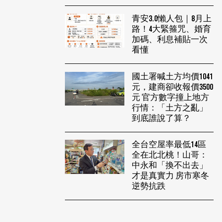
青安3.0懶人包｜8月上
路！4大緊箍咒、婚育
加碼、利息補貼一次
看懂
國土署喊土方均價1041
元，建商卻收報價3500
元 官方數字撞上地方
行情：「土方之亂」
到底誰說了算？
全台空屋率最低14區
全在北北桃！山哥：
中永和「換不出去」
才是真實力 房市寒冬
逆勢抗跌