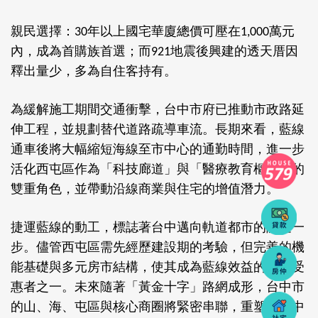
親民選擇：
年以上國宅華廈總價可壓在
萬元
30
1,000
內，成為首購族首選；而
地震後興建的透天厝因
921
釋出量少，多為自住客持有。
為緩解施工期間交通衝擊，台中市府已推動市政路延
伸工程，並規劃替代道路疏導車流。長期來看，藍線
通車後將大幅縮短海線至市中心的通勤時間，進一步
活化西屯區作為「科技廊道」與「醫療教育樞紐」的
雙重角色，並帶動沿線商業與住宅的增值潛力。
捷運藍線的動工，標誌著台中邁向軌道都市的關鍵一
步。儘管西屯區需先經歷建設期的考驗，但完善的機
能基礎與多元房市結構，使其成為藍線效益的最大受
惠者之一。未來隨著「黃金十字」路網成形，台中市
的山、海、屯區與核心商圈將緊密串聯，重塑大台中