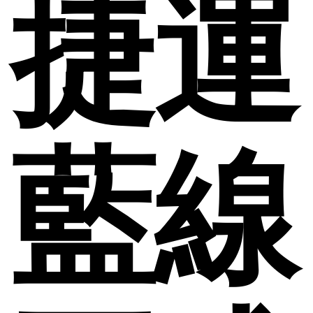
捷運
藍線