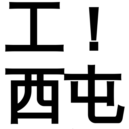
工！
西屯