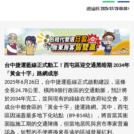
總編輯 2025/07/26 00:00
台中捷運藍線正式動工！西屯區迎交通黑暗期
年
2034
「黃金十字」路網成形
年
月
日，台中捷運藍線正式啟動建設，這條
2025
6
26
全長
公里、橫跨
個行政區的交通動脈，預計將
24.78
8
於
年完工，並與現有的綠線在市政府站交會，形
2034
成台中都會區的「黃金十字」捷運路網。其中，西屯
區因涵蓋最多地下化站點（
站），將首當其衝
B9-B14
面臨施工期的交通陣痛，但當地居民與房市專家普遍
認為，短暫的不便將換來長遠的區域發展紅利。