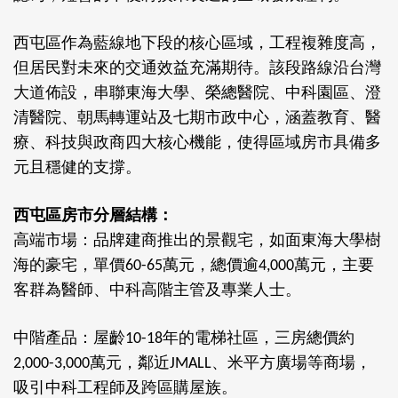
西屯區作為藍線地下段的核心區域，工程複雜度高，
但居民對未來的交通效益充滿期待。該段路線沿台灣
大道佈設，串聯東海大學、榮總醫院、中科園區、澄
清醫院、朝馬轉運站及七期市政中心，涵蓋教育、醫
療、科技與政商四大核心機能，使得區域房市具備多
元且穩健的支撐。
西屯區房市分層結構：
高端市場：品牌建商推出的景觀宅，如面東海大學樹
海的豪宅，單價
萬元，總價逾
萬元，主要
60-65
4,000
客群為醫師、中科高階主管及專業人士。
中階產品：屋齡
年的電梯社區，三房總價約
10-18
萬元，鄰近
、米平方廣場等商場，
2,000-3,000
JMALL
吸引中科工程師及跨區購屋族。