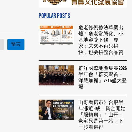
POPULAR POSTS
危老條例修法草案出
爐！危老常態化、小
基地容獎下修 專
留言
家：未來不再只拚
快，也要拚整合品質
群洋國際地產集團2026
半年會「群英聚首・
洋耀加冕」7/15盛大登
場
山哥看房市》台股半
年漲近6成，資金開始
「股轉房」！山哥：
豪宅只是第一站，下
一步看這裡