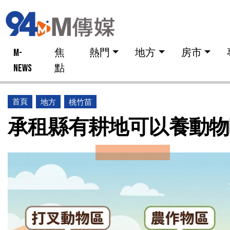
M-
焦
熱門
地方
房市
NEWS
點
首頁
地方
桃竹苗
承租縣有耕地可以養動物