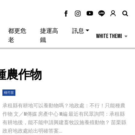
都更危
捷運高
訊息
老
鐵
種農作物
桃竹苗
承租縣有耕地可以養動物嗎？地政處：不行！只能種農
作物 文／M傳媒 房產中心 M編 最近有民眾詢問：承租縣
有耕地後，能不能申請興建畜牧設施養殖動物？ 苗栗縣
政府地政處給出明確答案...