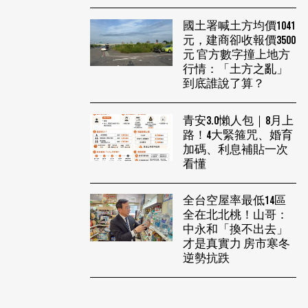
國土署喊土方均價1041
元，建商卻收報價3500
元 官方數字撞上地方
行情：「土方之亂」
到底誰說了算？
青安3.0懶人包｜8月上
路！4大緊箍咒、婚育
加碼、利息補貼一次
看懂
全台空屋率最低14區
全在北北桃！山哥：
中永和「換不出去」
才是真實力 房市寒冬
逆勢抗跌