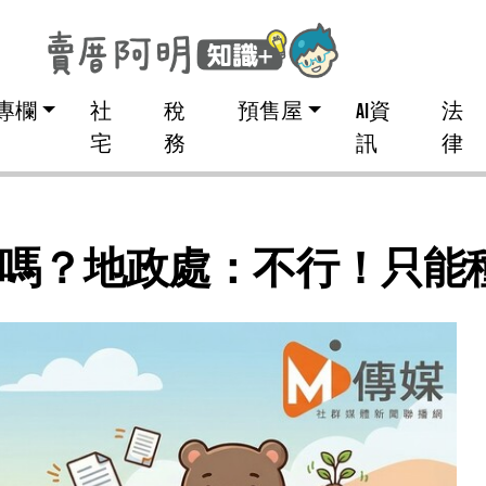
專欄
社
稅
預售屋
AI資
法
宅
務
訊
律
嗎？地政處：不行！只能