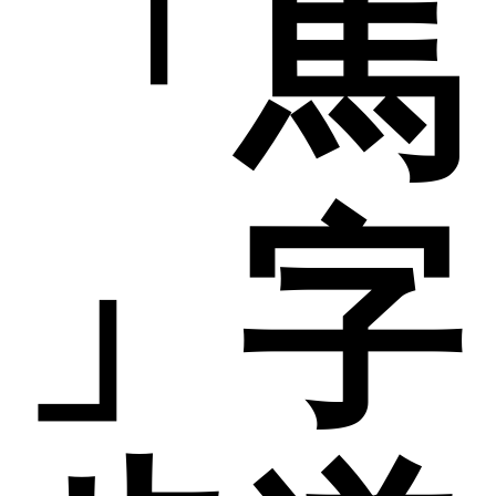
「馬
」字