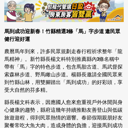
馬到成功迎新春！竹縣精選3條「馬」字步道 邀民眾
健行迎好運
農曆馬年到來，許多民眾規劃走春行程祈求整年「龍
馬精神」。新竹縣長楊文科特別推薦縣內3條名稱中
帶有「馬」字的特色步道，包含馬胎古道、馬武督探
索森林步道、野馬瞰山步道。楊縣長邀請全國民眾來
到竹縣山林，用雙腳踏出「馬到成功」的好彩頭，享
受大自然的芬多精。
縣長楊文科表示，因應國人愈來愈重視戶外休閒與身
心健康的趨勢，縣府這幾年持續推動友善登山與低碳
旅遊遊程，得到民眾熱情的迴響。春節假期親朋好友
聚餐常吃大魚大肉，造成身體的負擔，迎接馬到成功