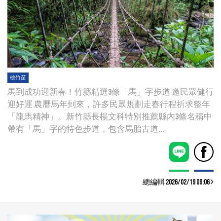
桃竹苗
馬到成功迎新春！竹縣精選3條「馬」字步道 邀民眾健行
迎好運 農曆馬年到來，許多民眾規劃走春行程祈求整年
「龍馬精神」。新竹縣長楊文科特別推薦縣內3條名稱中
帶有「馬」字的特色步道，包含馬胎古道...
總編輯 2026/02/19 09:06