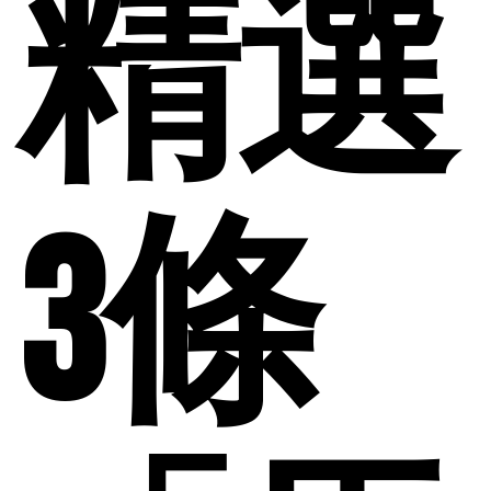
精選
3條