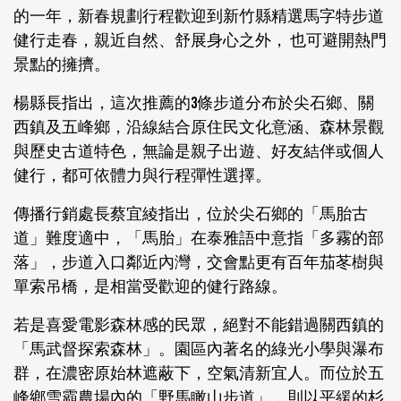
的一年，新春規劃行程歡迎到新竹縣精選馬字特步道
健行走春，親近自然、舒展身心之外， 也可避開熱門
景點的擁擠。
楊縣長指出，這次推薦的3條步道分布於尖石鄉、關
西鎮及五峰鄉，沿線結合原住民文化意涵、森林景觀
與歷史古道特色，無論是親子出遊、好友結伴或個人
健行，都可依體力與行程彈性選擇。
傳播行銷處長蔡宜綾指出，位於尖石鄉的「馬胎古
道」難度適中，「馬胎」在泰雅語中意指「多霧的部
落」，步道入口鄰近內灣，交會點更有百年茄苳樹與
單索吊橋，是相當受歡迎的健行路線。
若是喜愛電影森林感的民眾，絕對不能錯過關西鎮的
「馬武督探索森林」。園區內著名的綠光小學與瀑布
群，在濃密原始林遮蔽下，空氣清新宜人。而位於五
峰鄉雪霸農場內的「野馬瞰山步道」，則以平緩的杉