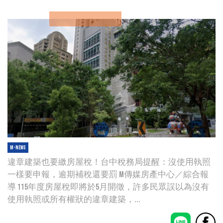
M-news
違章建築也要繳房屋稅！台中稅務局提醒：沒使用執照
一樣要申報，逾期補稅還要罰 M傳媒房產中心／綜合報
導 115年度房屋稅即將於5月開徵，許多民眾誤以為沒有
使用執照或所有權狀的違章建築，...