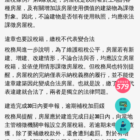
種房屋，及有關增加該房屋使用價值的建築物為課徵
對象。因此，不論建物是否領有使用執照，均應依法
課徵房屋稅。
違章也要設稅籍，繳稅不代表變合法
稅務局進一步說明，為了維護租稅公平，房屋若有新
建、增建、改建情形，不論合法與否，均應設立房屋
稅籍，並依使用情形課徵房屋稅。但稅務局也特別提
醒，房屋稅的完納僅表示納稅義務的履行，並不能使
違章建築因此變成合法房屋。也就是說，繳了稅不代
表違建就合法了，兩者是獨立的法律問題。
建造完成30日內要申報，逾期補稅加罰鍰
稅務局提醒，房屋應於建造完成日起30日內，向當地
主管稽徵機關申報設立房屋稅籍。若逾期未申報被查
獲，除了要補繳稅款外，還會遭到處罰。對於有增