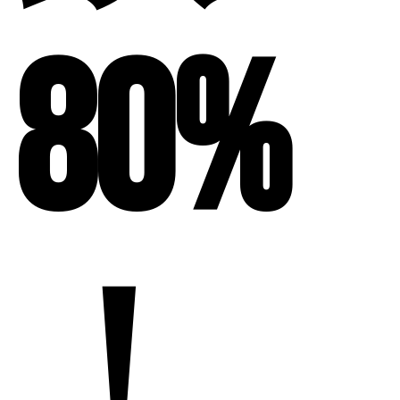
80%
！