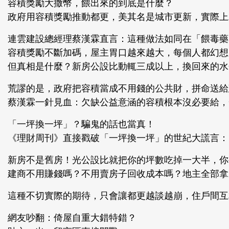
容積獎勵大撒幣，餵出來的到底是什麼？
政府用容積獎勵推動都更，美其名是城市更新，實際上
連雲建設總經理蔡漢霖直言：這種做法如同在「餵毒藥
容積獎勵不斷加碼，屋主胃口越來越大，每個人都幻想
但真相是什麼？新房公設比動輒三成以上，換回來的水
荒謬的是，政府把容積當成不用錢的公共財，拼命送給
蔡漢霖一針見血：欠缺公益意涵的容積根本沒必要給，
「一坪換一坪」？騙鬼的話也當真！
《理財周刊》直接戳破「一坪換一坪」的世紀大謊言：
新房不是舊房！光公設比就把你的坪數吃掉一大半，你
建商不用賺錢嗎？不用賣房子回收成本嗎？地主全部拿
這種不切實際的期待，只會讓都更越談越崩，住戶間互
網友吵翻：倚屋自重大錯特錯？