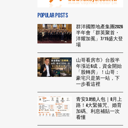
POPULAR POSTS
群洋國際地產集團2026
半年會「群英聚首・
洋耀加冕」7/15盛大登
場
山哥看房市》台股半
年漲近6成，資金開始
「股轉房」！山哥：
豪宅只是第一站，下
一步看這裡
青安3.0懶人包｜8月上
路！4大緊箍咒、婚育
加碼、利息補貼一次
看懂