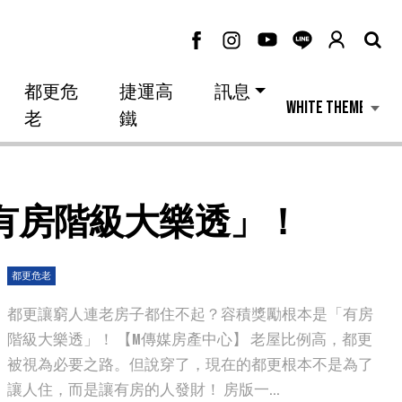
都更危
捷運高
訊息
老
鐵
有房階級大樂透」！
都更危老
都更讓窮人連老房子都住不起？容積獎勵根本是「有房
階級大樂透」！ 【M傳媒房產中心】 老屋比例高，都更
被視為必要之路。但說穿了，現在的都更根本不是為了
讓人住，而是讓有房的人發財！ 房版一...