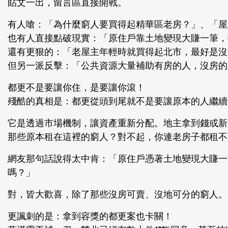
貼文一出，留言區直接開戰。
有人嗆：「為什麼窮人要買得起精華區老房？」、「屋
也有人直接點破現實：「原住戶靠土地變現大賺一筆，
還有更狠的：「老屋主年輕時就買得起北市，最好是沒
但另一派反擊：「公共資源大量補助有房的人，沒房的
都更不是要讓你住，是要讓你滾！
殘酷的真相是：都更從頭到尾就不是要讓原本的人繼續
它是透過市場機制，讓資產重新分配。地主拿到錢或新
那些原本租在這裡的窮人？對不起，你連老房子都租不
網友那句話說得太中肯：「原住戶憑著土地變現大賺一
嗎？」
對，皆大歡喜，除了那些沒房可賣、沒地可分的窮人。
更諷刺的是：拿到容獎的都更案也卡關！