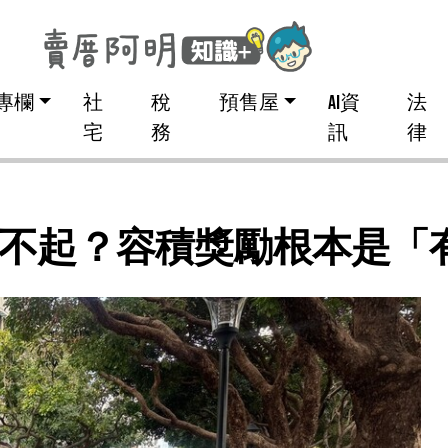
專欄
社
稅
預售屋
AI資
法
宅
務
訊
律
不起？容積獎勵根本是「