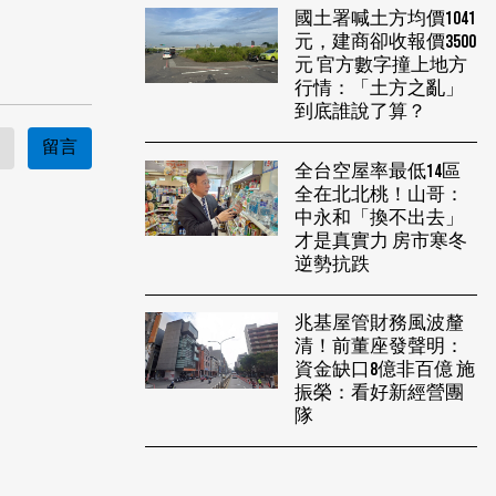
國土署喊土方均價1041
元，建商卻收報價3500
元 官方數字撞上地方
行情：「土方之亂」
到底誰說了算？
留言
全台空屋率最低14區
全在北北桃！山哥：
中永和「換不出去」
才是真實力 房市寒冬
逆勢抗跌
兆基屋管財務風波釐
清！前董座發聲明：
資金缺口8億非百億 施
振榮：看好新經營團
隊