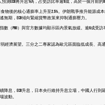
4人預測ECB將升息1碼，占受訪比率逾9成，高於一個月前的8
能源與食物後的核心通膨率上升至2.5%。伊朗戰爭推升能源成
無期，ECB傾向緊縮貨幣政策來抑制通膨壓力。
數（PMI）與官方數據均顯示區內景氣放緩。逾6成受訪
來最疲弱經濟展望。三分之二專家認為歐元區面臨低成長、高
續降息，ECB升息，日本央行維持升息立場，中國人行則
場波動。