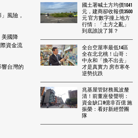
國土署喊土方均價1041
元，建商卻收報價3500
膨」風險，
元 官方數字撞上地方
行情：「土方之亂」
到底誰說了算？
」美國降
國際資金流
全台空屋率最低14區
全在北北桃！山哥：
中永和「換不出去」
影響台灣的
才是真實力 房市寒冬
逆勢抗跌
兆基屋管財務風波釐
清！前董座發聲明：
資金缺口8億非百億 施
振榮：看好新經營團
隊