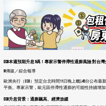
ECB本週預期升息1碼！專家示警停滯性通膨風險 對台灣
M傳媒／綜合報導
歐洲央行（ECB）預定台北時間11日晚上8點45分公
平衡。專家示警，歐元區停滯性通膨的可能性持續增加
ECB升息背景：通膨飆高、經濟放緩