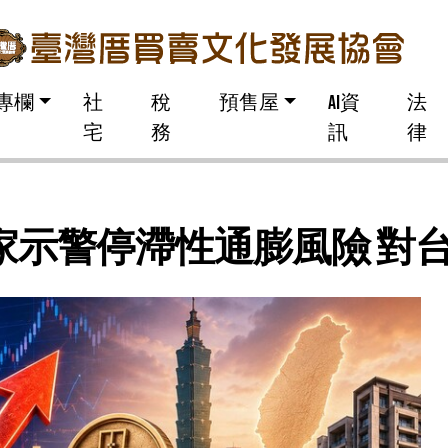
專欄
社
稅
預售屋
AI資
法
宅
務
訊
律
專家示警停滯性通膨風險 