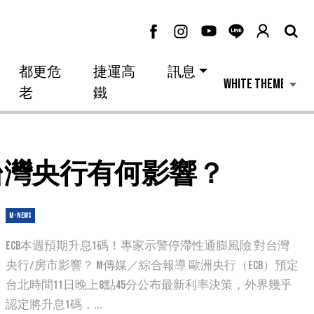
都更危
捷運高
訊息
老
鐵
對台灣央行有何影響？
M-news
ECB本週預期升息1碼！專家示警停滯性通膨風險 對台灣
央行/房市影響？ M傳媒／綜合報導 歐洲央行（ECB）預定
台北時間11日晚上8點45分公布最新利率決策，外界幾乎
認定將升息1碼，...