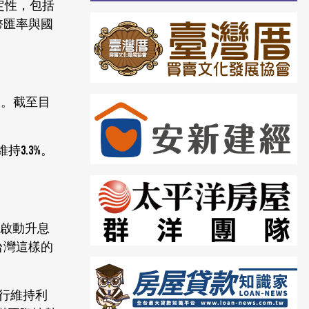
定性，包括
幣匯率與國
力。截至目
3.3%。
已啟動升息
台灣這樣的
央行維持利