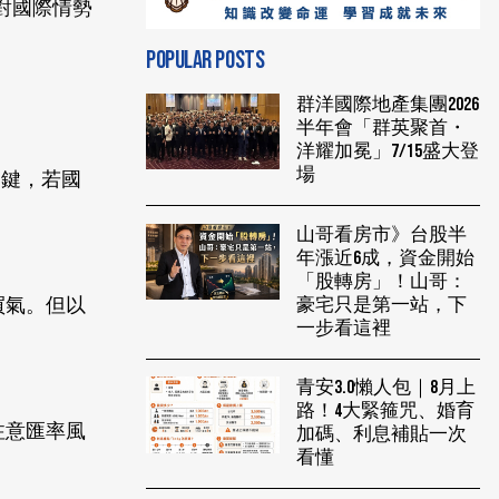
行對國際情勢
POPULAR POSTS
群洋國際地產集團2026
半年會「群英聚首・
洋耀加冕」7/15盛大登
場
關鍵，若國
山哥看房市》台股半
年漲近6成，資金開始
「股轉房」！山哥：
豪宅只是第一站，下
買氣。但以
一步看這裡
青安3.0懶人包｜8月上
路！4大緊箍咒、婚育
注意匯率風
加碼、利息補貼一次
看懂