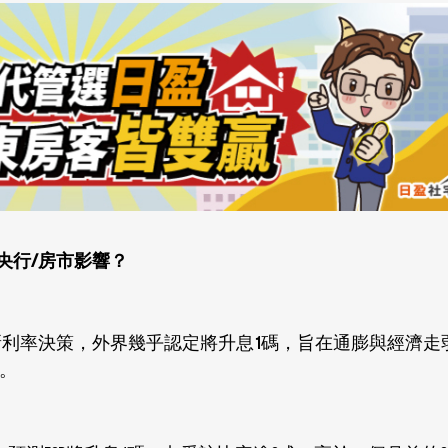
央行/房市影響？
布最新利率決策，外界幾乎認定將升息1碼，旨在通膨與經濟
。