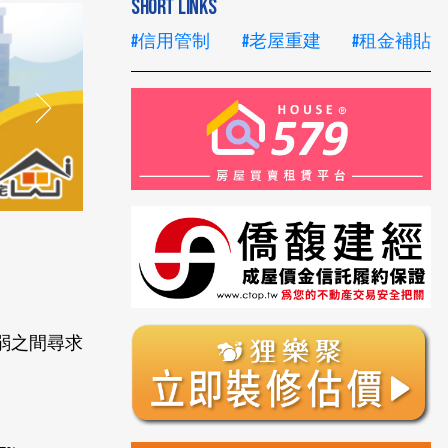
SHORT LINKS
#信用管制
#老屋重建
#租金補貼
走弱之間尋求