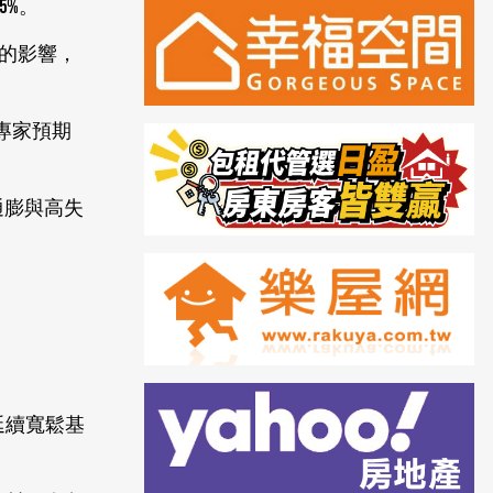
5%。
本的影響，
專家預期
通膨與高失
延續寬鬆基