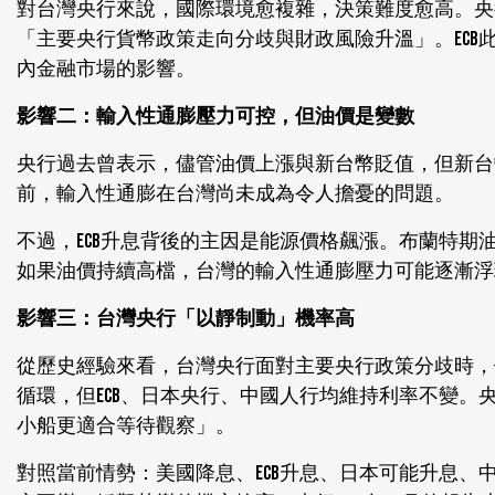
對台灣央行來說，國際環境愈複雜，決策難度愈高。央行
「主要央行貨幣政策走向分歧與財政風險升溫」。EC
內金融市場的影響。
影響二：輸入性通膨壓力可控，但油價是變數
央行過去曾表示，儘管油價上漲與新台幣貶值，但新台
前，輸入性通膨在台灣尚未成為令人擔憂的問題。
不過，ECB升息背後的主因是能源價格飆漲。布蘭特期油
如果油價持續高檔，台灣的輸入性通膨壓力可能逐漸浮
影響三：台灣央行「以靜制動」機率高
從歷史經驗來看，台灣央行面對主要央行政策分歧時，傾
循環，但ECB、日本央行、中國人行均維持利率不變
小船更適合等待觀察」。
對照當前情勢：美國降息、ECB升息、日本可能升息、