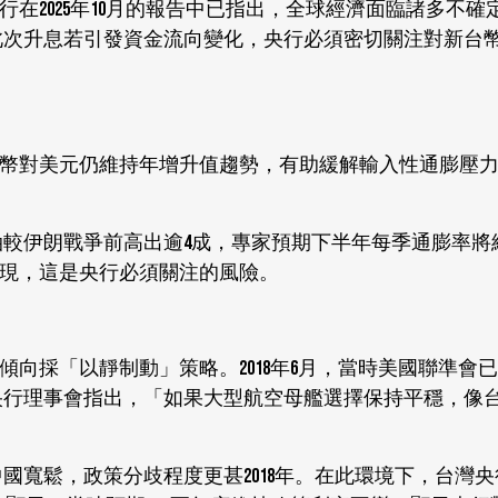
在2025年10月的報告中已指出，全球經濟面臨諸多不確
B此次升息若引發資金流向變化，央行必須密切關注對新台
幣對美元仍維持年增升值趨勢，有助緩解輸入性通膨壓
較伊朗戰爭前高出逾4成，專家預期下半年每季通膨率將維持
現，這是央行必須關注的風險。
向採「以靜制動」策略。2018年6月，當時美國聯準會
。央行理事會指出，「如果大型航空母艦選擇保持平穩，像
中國寬鬆，政策分歧程度更甚2018年。在此環境下，台灣