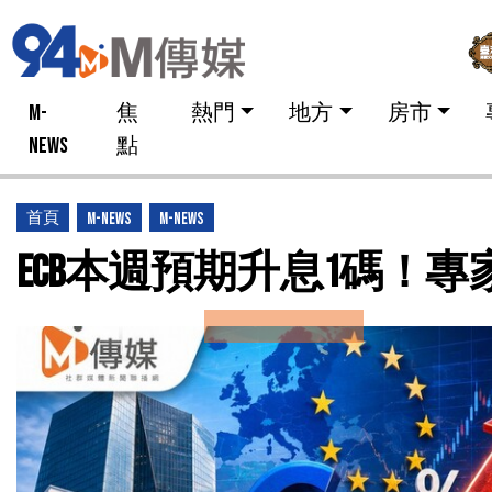
M-
焦
熱門
地方
房市
NEWS
點
首頁
M-News
M-news
ECB本週預期升息1碼！