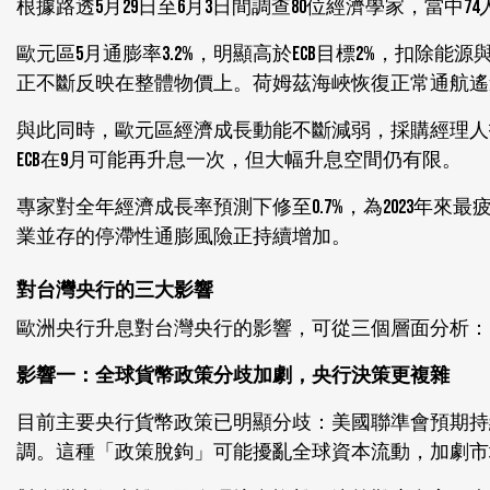
根據路透5月29日至6月3日間調查80位經濟學家，當中7
歐元區5月通膨率3.2%，明顯高於ECB目標2%，扣除
正不斷反映在整體物價上。荷姆茲海峽恢復正常通航遙遙
與此同時，歐元區經濟成長動能不斷減弱，採購經理人指
ECB在9月可能再升息一次，但大幅升息空間仍有限。
專家對全年經濟成長率預測下修至0.7%，為2023年
業並存的停滯性通膨風險正持續增加。
對台灣央行的三大影響
歐洲央行升息對台灣央行的影響，可從三個層面分析：
影響一：全球貨幣政策分歧加劇，央行決策更複雜
目前主要央行貨幣政策已明顯分歧：美國聯準會預期持
調。這種「政策脫鉤」可能擾亂全球資本流動，加劇市