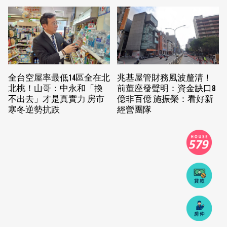
全台空屋率最低14區全在北
兆基屋管財務風波釐清！
北桃！山哥：中永和「換
前董座發聲明：資金缺口8
不出去」才是真實力 房市
億非百億 施振榮：看好新
寒冬逆勢抗跌
經營團隊