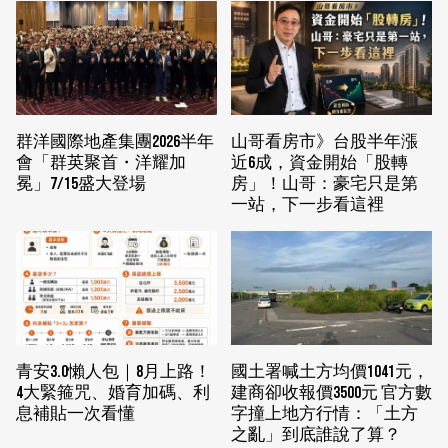
群洋國際地產集團2026半年
山哥看房市》台股半年漲
會「群英聚首・洋耀加
近6成，資金開始「股轉
冕」7/15盛大登場
房」！山哥：豪宅只是第
一站，下一步看這裡
青安3.0懶人包｜8月上路！
國土署喊土方均價1041元，
4大緊箍咒、婚育加碼、利
建商卻收報價3500元 官方數
息補貼一次看懂
字撞上地方行情：「土方
之亂」到底誰說了算？