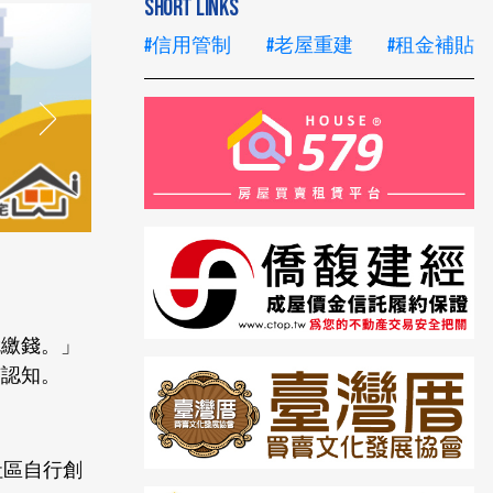
SHORT LINKS
#信用管制
#老屋重建
#租金補貼
就繳錢。」
有認知。
社區自行創