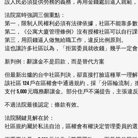
設人民必須提供勞務的義務，再用金錢處罰逼人就範，
法院當時強調三個重點：
第一，限制人民權利必須有法律依據，社區不能靠多數
第二，《公寓大廈管理條例》沒有授權社區可以自行課
第三，用罰錢逼人做無給職工作，違反比例原則。
這也讓許多社區以為，「拒當委員就收錢」幾乎一定會
新判例：辭讓金不是罰款，而是替代方案
但最新出爐的台中社區判決，卻直接打臉這種單一理解
該社區 124 戶在區權會中通過規約，採「分區輪流
支付 5,000 元職務辭讓金。部分住戶不滿提告，主張
不過法院最後認定：條款有效。
法院關鍵見解在於：
社區規約屬於私法自治，區權會有權決定管理委員的選