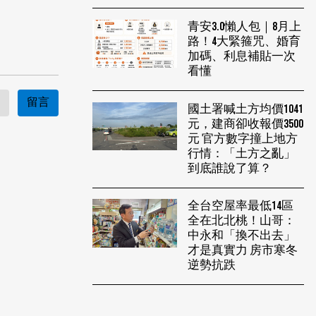
青安3.0懶人包｜8月上
路！4大緊箍咒、婚育
加碼、利息補貼一次
看懂
留言
國土署喊土方均價1041
元，建商卻收報價3500
元 官方數字撞上地方
行情：「土方之亂」
到底誰說了算？
全台空屋率最低14區
全在北北桃！山哥：
中永和「換不出去」
才是真實力 房市寒冬
逆勢抗跌