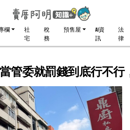
專欄
社
稅
預售屋
AI資
法
宅
務
訊
律
當管委就罰錢到底行不行