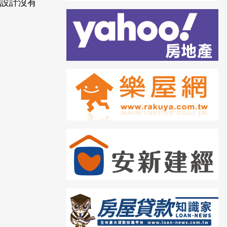
種設計沒有
。