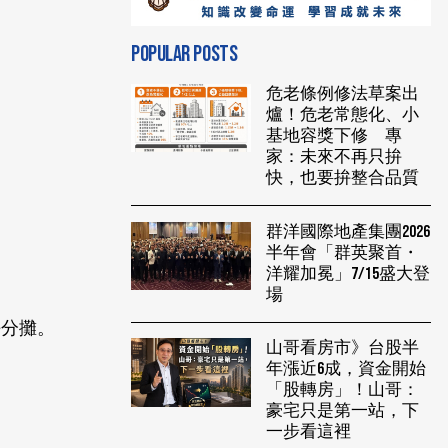
POPULAR POSTS
危老條例修法草案出
爐！危老常態化、小
基地容獎下修 專
家：未來不再只拚
快，也要拚整合品質
群洋國際地產集團2026
半年會「群英聚首・
洋耀加冕」7/15盛大登
場
平分攤。
山哥看房市》台股半
年漲近6成，資金開始
「股轉房」！山哥：
豪宅只是第一站，下
一步看這裡