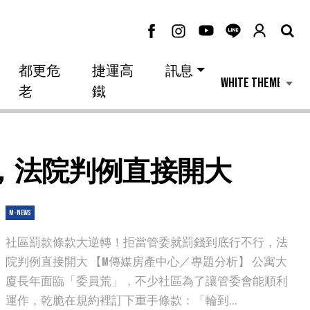
都更危
捷運高
訊息
老
鐵
，法院判例直接開大
M-news
社區罰款條款大逆轉！拒當管委就罰錢到底行不行，法
院判例直接開大 【M傳媒房產中心／專題分析】 公寓大
廈長年面臨「委員荒」，不少社區為了讓管委會能順利
運作，乾脆在規約裡訂下重手條款：「輪到...