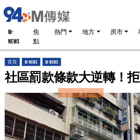
M-
焦
熱門
地方
房市
NEWS
點
首頁
M-News
M-news
社區罰款條款大逆轉！拒