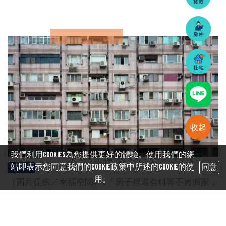
收起
我們利用cookies為您提供更好的體驗。使用我們的網
站即表示您同意我們的Cookie政策中所述的Cookie的使
同意
幸福空間
用。
（圖片提供／幸福空間） 「房子裡還有租客不肯搬家，
房東卻急著要賣！」最近一位購屋族在網路論壇分享看
屋奇遇，他看上一間房子，但裡面仍有租客居住，而且
租客表明要等到下一個買家出現才願意搬離。更...