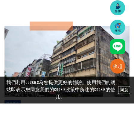
收起
我們利用cookies為您提供更好的體驗。使用我們的網
站即表示您同意我們的Cookie政策中所述的Cookie的使
同意
用。
都更危老
自主都更卡關真相！「殭屍更新會」橫行，中央地方不
同調 【M傳媒房產中心／專題報導】 「政府砸錢推動自
主都更，卻有無數社區領完補助款就『裝死』不動！」