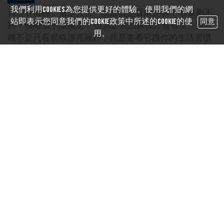
我們利用cookies為您提供更好的體驗。使用我們的網
買洗衣機時，很多人第一反應都是看兩件事： 容量夠不
站即表示您同意我們的Cookie政策中所述的Cookie的使
同意
夠？價格能不能接受？ 但真正買回家後才會發現，洗衣
用。
機不是只看規格漂亮就好，而是要看它跟你的生活習慣
合不合。 有些人適合滾筒式，...
總編輯 2026/06/03 00:00
買洗衣機時，很多人第一反應都是看兩件事：
容量夠不夠？價格能不能接受？