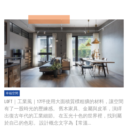
幸福空間
Loft｜工業風｜17坪使用大面積質樸粗獷的材料，讓空間
有了一股時光的歷練感。 舊木家具、金屬與皮革，演繹
出復古年代的工業細節。 在五光十色的世界裡，找到屬
於自己的色彩。 設計概念文字為【常溫...