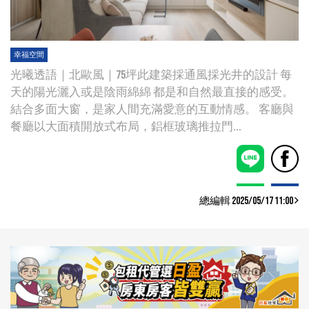
幸福空間
光曦透語｜北歐風｜75坪此建築採通風採光井的設計 每
天的陽光灑入或是陰雨綿綿 都是和自然最直接的感受。
結合多面大窗，是家人間充滿愛意的互動情感。 客廳與
餐廳以大面積開放式布局，鋁框玻璃推拉門...
總編輯 2025/05/17 11:00