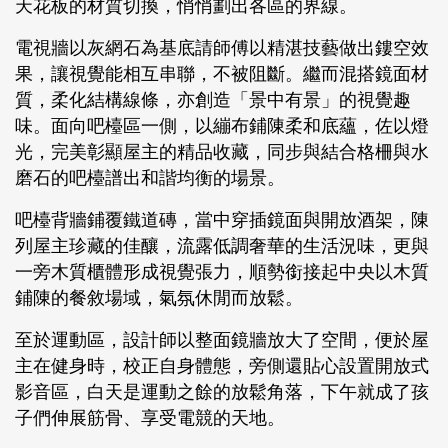
天花板的材質切換，悄悄劃出各區的界線。
電視牆以灰網石為基底請師傅以精湛技藝做出鏤空效
果，讓視覺能相互串聯，不被阻斷。繼而混搭鏡面材
質，柔化結構線條，亦創造「景中有景」的視覺趣
味。面向吧檯區一側，以繃布鋪陳柔和底蘊，佐以燈
光，完美彰顯屋主的精品收藏，同步與結合格柵與水
磨石的吧檯譜出和諧均衡的場景。
吧檯背牆鋪覆鐵道磚，當中穿插鏡面與開放酒架，陳
列屋主珍藏的佳釀，流露低調奢華的生活況味，更與
一旁木質櫃體形成視覺張力，順勢銜接起中央以木質
鋪陳的餐敘場域，氣氛休閒而放鬆。
至於運動區，設計師以整面鏡牆放大了空間，便於屋
主在健身時，校正自身體態，旁側還貼心設置開放式
影音區，白天是運動之餘的放鬆角落，下午就成了孩
子們伸展筋骨、享受電競的天地。