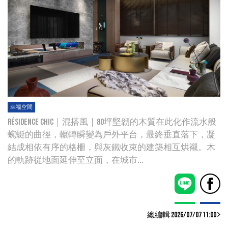
幸福空間
Résidence Chic｜混搭風｜80坪堅韌的木質在此化作流水般
蜿蜒的曲徑，輾轉瞬變為戶外平台，最終垂直落下，凝
結成相依有序的格柵，與灰鐵收束的建築相互烘襯。木
的軌跡從地面延伸至立面，在城市...
總編輯 2026/07/07 11:00