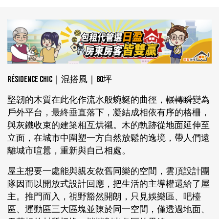
Résidence Chic｜混搭風｜80坪
堅韌的木質在此化作流水般蜿蜒的曲徑，輾轉瞬變為
戶外平台，最終垂直落下，凝結成相依有序的格柵，
與灰鐵收束的建築相互烘襯。木的軌跡從地面延伸至
立面，在城市中圍塑一方自然放鬆的逸境，帶人們遠
離城市喧囂，重新與自己相處。
屋主想要一處能與親友敘舊同樂的空間，雲頂設計團
隊因而以開放式設計回應，把生活的主導權還給了屋
主。推門而入，視野豁然開朗，只見娛樂區、吧檯
區、運動區三大區塊並陳於同一空間，僅透過地面、