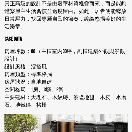
真正高級的設計不是由奢華材質堆疊而來，而是能夠
體察屋主生活習慣並適度留白。如此，居者便能釋放
日常壓力，找回專屬自己的節奏，編織悠揚美好的生
活樂章。
CASE DATA
房屋坪數：80 （主棟室內80坪，副棟建築外觀與景觀
設計）
設計風格：混搭風
房屋類型：標準格局
房屋狀況：自地自建
空間格局：1房、3廳、3衛
主要建材：大理石、木紋磚、波隆地毯、木皮、水磨
石、地鐵磚、格柵